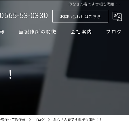
みなさん春です🌸桜も満開！！
0565-53-0330
お問い合わせはこちら
報
当製作所の特徴
会社案内
ブログ
シルクスクリーン印刷
PAD印刷
！！
組立
圧入
加工
社東洋化工製作所
ブログ
みなさん春です🌸桜も満開！！