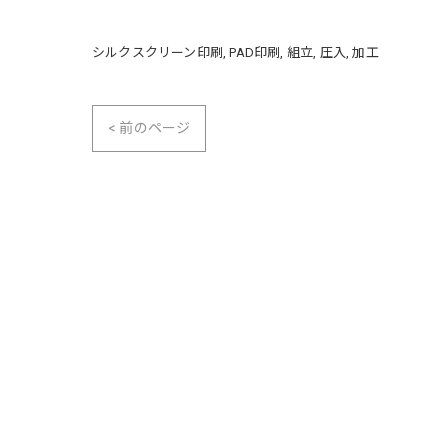
シルクスクリーン印刷
PAD印刷
組立
圧入
加工
< 前のページ