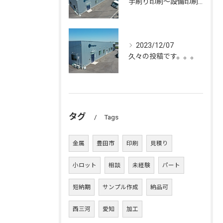
手刷り印刷～設備印刷迄、幅広く行っております！！
2023/12/07
久々の投稿です。。。
タグ
Tags
金属
豊田市
印刷
見積り
小ロット
相談
未経験
パート
短納期
サンプル作成
納品可
西三河
愛知
加工